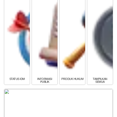
POPULASI
DAFTAR PEMILIH
STATUS IDM
SDGS NAGARI
WILAYAH
STATUS IDM
INFORMASI
PRODUK HUKUM
TAMPILKAN
PUBLIK
SEMUA