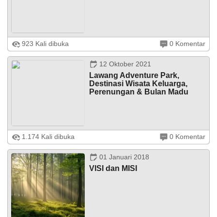
Pelaksanaan
Anggran
Pendapatan
dan
Belanja
Kampung Santri Nagari Lawang diresmikan pada 30 April
923 Kali dibuka
0 Komentar
Nagari
2019 oleh Bupati Agam Bapak Dr. H. Indra Catri.
Kampung Santri ini berlokasi di Jorong Gajah Mati, Nagari
Lawang
Lawang, Kecamatan ...
tahun
12 Oktober 2021
2025
Lawang Adventure Park,
Destinasi Wisata Keluarga,
Perenungan & Bulan Madu
Bagi yang suka traveling, tentu sudah mengenal Lawang
1.174 Kali dibuka
0 Komentar
Adventure Park. Di mesin pencarian google dan media
sosial pun telah banyak referensi destinasi wisata di
kawasan perbukitan yang ...
01 Januari 2018
VISI dan MISI