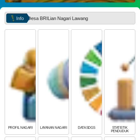
Info
Desa BRILian Nagari Lawang
PEMERINTAH
SOTK
LAYANAN MANDIRI
PENGADUAN
PROFIL NAGARI
LAYANAN NAGARI
DATA SDGS
STATISTIK
PENDUDUK