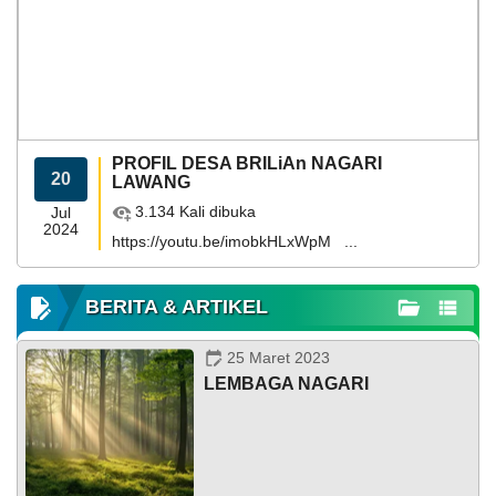
18
Maret
KEHADIRAN
INFORMASI
PRODUK HUKUM
DATA
PUBLIK
PEMBANGUNAN
2026
365
Kali
Pelayanan
Operasional
PROFIL DESA BRILiAn NAGARI
Kantor
20
LAWANG
Lebaran
Idul
3.134 Kali dibuka
Jul
Fitri
2024
https://youtu.be/imobkHLxWpM ...
1447
H
BERITA & ARTIKEL
25 Maret 2023
LEMBAGA NAGARI
LAPAK NAGARI
GALERI FOTO
INVENTARIS
DATA STUNTING