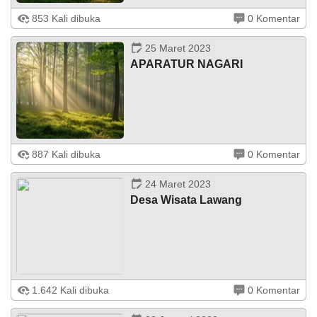
853 Kali dibuka
0 Komentar
Lembaga Nagari ...
25 Maret 2023
APARATUR NAGARI
887 Kali dibuka
0 Komentar
Pemerintahan Nagari Lawang ...
DATA PETA
ARSIP ARTIKEL
24 Maret 2023
Desa Wisata Lawang
Desa Wisata Puncak Lawang merupakan unit pengerak
1.642 Kali dibuka
0 Komentar
pariwisata di Nagari Lawang yang terletak di Kecamatan
Matur, Kabupaten Agam, Provinsi Sumatera Barat.
Berjarak kurang lebih ...