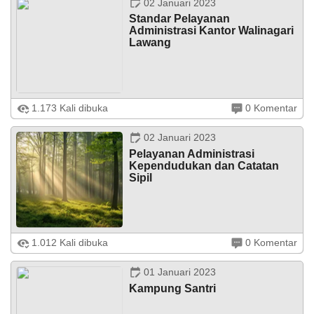
02 Januari 2023
Standar Pelayanan
Administrasi Kantor Walinagari
Lawang
1.173 Kali dibuka
0 Komentar
...
02 Januari 2023
Pelayanan Administrasi
Kependudukan dan Catatan
Sipil
27
Februari
Kami Pemerintah Nagari Lawang mengajak seluruh
1.012 Kali dibuka
0 Komentar
2026
masyarakat Nagari Lawang untuk melengkapi dan
memperbaharui dokumen kependudukan anda,
dikarenakan saat sekarang ini pelayanan dukcapil ...
586
01 Januari 2023
Kali
Kampung Santri
Laporan
Realisasi