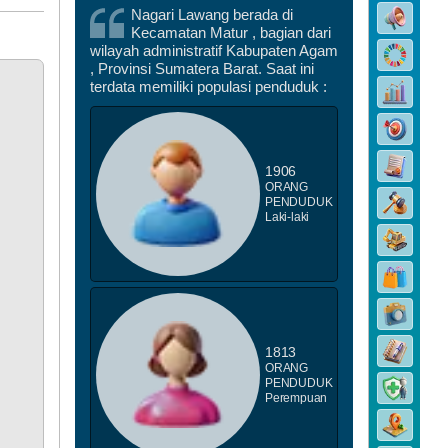
Nagari Lawang berada di
Kecamatan Matur , bagian dari
wilayah administratif Kabupaten Agam
DATA PEMBANGUNAN
, Provinsi Sumatera Barat. Saat ini
terdata memiliki populasi penduduk :
1906
ORANG
PENDUDUK
Laki-laki
DATA STUNTING
1813
ORANG
PENDUDUK
Perempuan