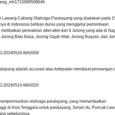
Realisasi
Pelaksanaan
Anggran
Pendapatan
i Lawang Cabang Olahraga Paralayang yang diadakan pada 1
dan
inya di Indonesia bahkan dunia yang menggelar perlombaan
Belanja
Nagari
melibatkan perwakilan atlet-atlet dari 6 Jorong yang ada di Nag
Lawang
 Jorong Batu Basa, Jorong Gajah Mati, Jorong Buayan, dan Jo
tahun
2025
alayang adalah accurasi atau ketepatan mendarat perorangan 
 mempromosikan olahraga paralayang, yang memanfaatkan
nggi di Asia Tenggara untuk paralayang. Selain itu, Puncak La
yang sebelumnya​.