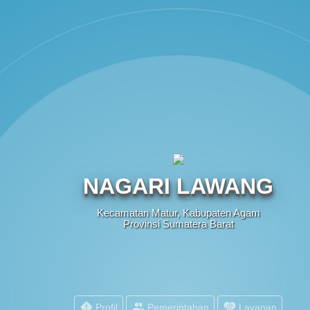
NAGARI LAWANG
Kecamatan Matur, Kabupaten Agam
Provinsi Sumatera Barat
Profil
Pemerintahan
Layanan