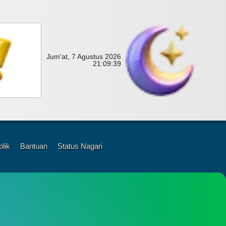
Jum'at, 7 Agustus 2026
21:
09:
41
blik
Bantuan
Status Nagari
il