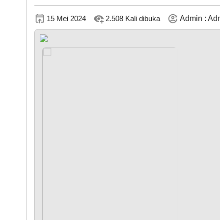
15 Mei 2024
2.508 Kali dibuka
Admin : Adm
KEHADIRAN
LAPAK NAGARI
DATA PETA