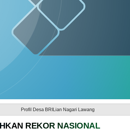
Raya
Idul
Fitri
1447
H
SOTK
LAYANAN MANDIRI
DAFTAR PEMILIH
STATUS IDM
rofil Desa BRILian Nagari Lawang
HKAN REKOR NASIONAL