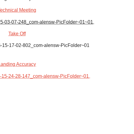
echnical Meeting
Take Off
Landing Accuracy
27
Februari
590
2026
Kali
Evaluasi
Kegiatan
Tahun
2025
dan
Sosialisasi
APBNag
2026
Digelar
di