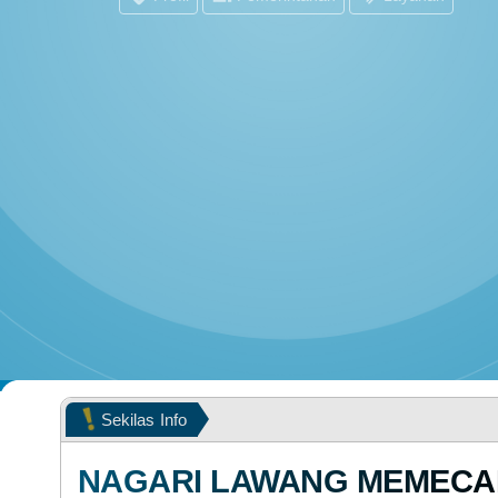
PEMERINTAH
POPULASI WILAYAH
Sekilas
Info
P
NAGARI LAWANG MEMECA