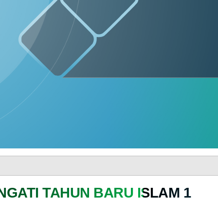
Idul
Fitri
1447
H
SOTK
LAYANAN MANDIRI
DAFTAR PEMILIH
STATUS IDM
GATI TAHUN BARU ISLAM 1