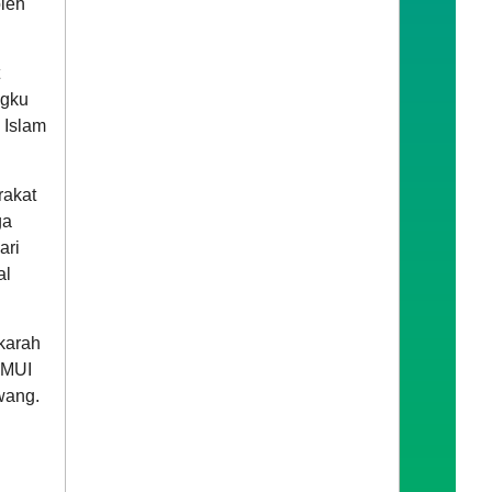
oleh
ngku
 Islam
rakat
ga
ari
al
karah
 MUI
wang.