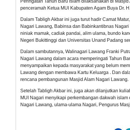
Peringatan Tahun Baru Islam dilaksanakan di Masjid 
penceramah Ketua MUI Kabupaten Agam Buya Dr. H.
Dalam Tabligh Akbar ini juga turut hadir Camat Mat
Nagari Lawang, Babinsa dan Babinkantibnas Nagar
niniak mamak, cadiak pandai, alim ulama, bundo k
Negeri Bukittinggi dan Universitas Unand Padang se
Dalam sambutannya, Walinagari Lawang Franki Putra
Nagari Lawang dalam acara memperingati Tahun Baru
menyampaikan kepada masyarakat yang belum memili
Lawang dengan membawa Kartu Keluarga . Dan dala
rencana pembangunan Masjid Alam Nagari Lawang.
Setelah Tabligh Akbar ini, juga akan dilanjutkan k
MUI Nagari menyikapi perkembangan dakwah islam di
Nagari Lawang, ulama-ulama Nagari, Pengurus Masj