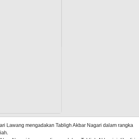
27
Februari
586
2026
Kali
Laporan
agari Lawang mengadakan Tabligh Akbar Nagari dalam rangka
Realisasi
Pelaksanaan
iah.
Anggran