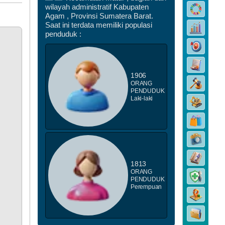
wilayah administratif Kabupaten
DATA PEMBANGUNAN
Agam , Provinsi Sumatera Barat.
Saat ini terdata memiliki populasi
penduduk :
1906
ORANG
PENDUDUK
Laki-laki
DATA STUNTING
1813
ORANG
PENDUDUK
Perempuan