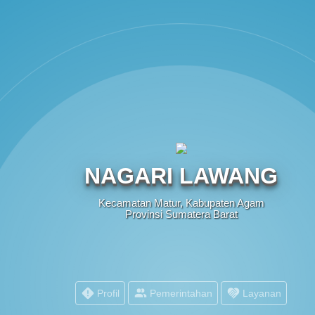
NAGARI LAWANG
Kecamatan Matur, Kabupaten Agam
Provinsi Sumatera Barat
Profil
Pemerintahan
Layanan