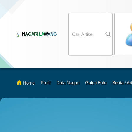
NAGARI LAWANG
K
A
S
K
M
Profil
Data Nagari
Galeri Foto
Berita / Ar
Home