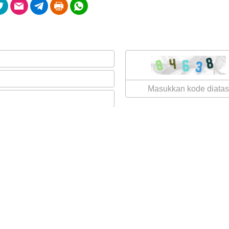
27
Februari
589
2026
Kali
Evaluasi
Kegiatan
Tahun
2025
dan
Sosialisasi
APBNag
2026
Digelar
di
Nagari
Lawang
ARSIP ARTIKEL
SINERGI PROGRAM