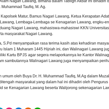
Alam Nagari Lawang, dimana dalam Tabligh Akbar ini dihadiri 
Pendapatan
 Muhammad Taufiq, M. Ag.
dan
Belanja
Nagari
ur, Kapolsek Matur, Bamus Nagari Lawang, Ketua Kerapatan Adat
Lawang
i Lawang, Lembaga-Lembaga se Kenagarian Lawang, engku-e
tahun
2025
anduang Nagari Lawang, mahasiswa-mahasiswi KKN Universitas
rta masyarakat Nagari Lawang.
, S.Pd menyampaikan rasa terima kasih atas kehadiran masya
 Islam 1 Muharam 1445 Hijriah ini, dan Walinagari Lawang ju
ki Kartu BPJS agar segera melaporkannya ke Kantor Walinag
m sambutannya Walinagari Lawang juga menyampaikan perih
uliah umum oleh Buya Dr. H. Muhammad Taufiq, M.Ag dalam Muza
tengah masyarakat yang dalam hal ini dihadiri oleh Pengurus
id se Kenagarian Lawang beserta Walijorong sekenagarian La