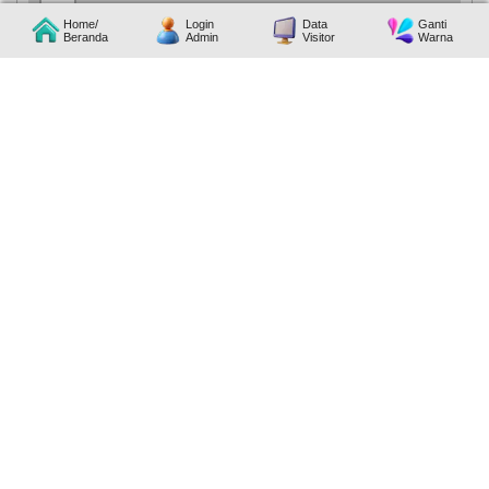
Home/
Login
Data
Ganti
Beranda
Admin
Visitor
Warna
27
Februari
2026
588
Kali
Evaluasi
Kegiatan
Tahun
2025
dan
Sosialisasi
APBNag
2026
Digelar
di
Nagari
Lawang