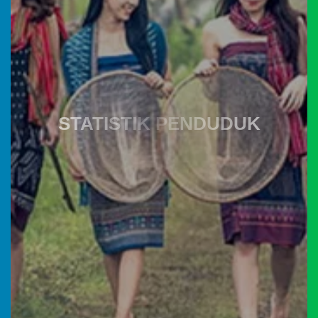
Twitter
Dafris
18 Juni 2024 22:13:58
Semoga makin
informatif dan
komunikatif...
STATISTIK PENDUDUK
YUNAIDI.S
Kabupaten Agam
Kemendesa
Instagram
21 Mei 2024 22:49:34
PDTT
Manthap kembangkan
dan lanjutkan melalui
siaran tv nagaari...
19
Yunaidi.S
Maret