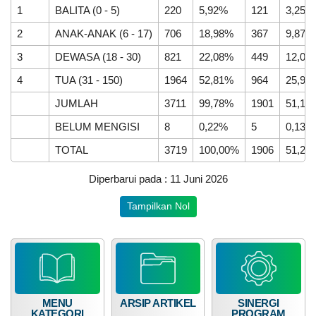
Idul
1
BALITA (0 - 5)
220
5,92%
121
3,25%
Fitri
1447
2
ANAK-ANAK (6 - 17)
706
18,98%
367
9,87%
H
3
DEWASA (18 - 30)
821
22,08%
449
12,07
DATA PETA
ARSIP ARTIKEL
4
TUA (31 - 150)
1964
52,81%
964
25,92
JUMLAH
3711
99,78%
1901
51,12
BELUM MENGISI
8
0,22%
5
0,13%
TOTAL
3719
100,00%
1906
51,25
Diperbarui pada : 11 Juni 2026
Tampilkan Nol
MENU
ARSIP ARTIKEL
SINERGI
KATEGORI
PROGRAM