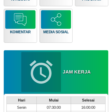
KOMENTAR
MEDIA SOSIAL
27
Februari
2026
586
Kali
Laporan
Realisasi
JAM KERJA
Pelaksanaan
Anggran
Pendapatan
dan
Belanja
Nagari
Hari
Mulai
Selesai
Lawang
tahun
Senin
07:30:00
16:00:00
2025