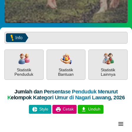
27 Oktober 2023
2026
14:01:22
Manthap semoga lekas
353
Kali
selesai ...
Selamat
Hari
Raya
Info
 Lawang
Idul
Fitri
1447
H
PEMERINTAH
SOTK
LAYANAN MANDIRI
PENGADUAN
Statistik
Statistik
Statistik
Penduduk
Bantuan
Lainnya
Jumlah dan Persentase Penduduk Menurut
Kelompok Kategori Umur di Nagari Lawang, 2026
Style
Cetak
Unduh
POPULASI
DAFTAR PEMILIH
STATUS IDM
SDGS NAGARI
Chart
WILAYAH
Pie chart with 5 slices.