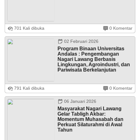
Pelaksanaan
Anggran
Pendapatan
dan
Belanja
Lawang, 10 Februari 2026 – Dalam rangka menyambut
701 Kali dibuka
0 Komentar
Nagari
datangnya bulan suci Ramadhan 1447 Hijriah,
masyarakat Nagari Lawang menggelar kegiatan Tabligh
Lawang
Akbar dan silaturahmi pada Selasa ...
tahun
02 Februari 2026
2025
Program Binaan Universitas
Andalas : Pengembangan
Nagari Lawang Berbasis
Lingkungan, Agroindustri, dan
Pariwisata Berkelanjutan
Padang — Universitas Andalas (UNAND) menggelar
791 Kali dibuka
0 Komentar
Workshop Daerah Binaan pada Senin, 2 Februari 2026,
yang diikuti oleh 17 daerah binaan kabupaten/kota se-
Sumatera Barat. Kegiatan ...
06 Januari 2026
Masyarakat Nagari Lawang
Gelar Tabligh Akbar:
Momentum Muhasabah dan
Perkuat Silaturahmi di Awal
Tahun