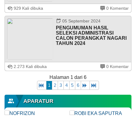
LAWANG – Mengawali tahun 2026, masyarakat Nagari
929 Kali dibuka
0 Komentar
Lawang berkumpul dalam kekhidmatan acara Tabligh
Akbar Muhasabah dan Silaturahmi yang diselenggarakan
pada Selasa (6/1/2026). Kegiatan ...
05 September 2024
PENGUMUMAN HASIL
SELEKSI ADMINISTRASI
CALON PERANGKAT NAGARI
TAHUN 2024
Berdasarkan hasil penelitian Puma303 kelengkapan dan
2.273 Kali dibuka
0 Komentar
keabsahan berkas persyaratan administrasi bakal calon
perangkat nagari pada hari Senin tanggal 2 September
Halaman 1 dari 6
2024, Tim Penjaringan ...
1
2
3
4
5
6
APARATUR