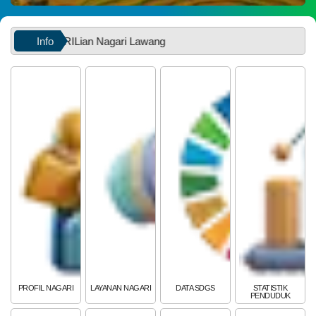
Info
RILian Nagari Lawang
PEMERINTAH
SOTK
LAYANAN MANDIRI
PENGADUAN
PROFIL NAGARI
LAYANAN NAGARI
DATA SDGS
STATISTIK
PENDUDUK