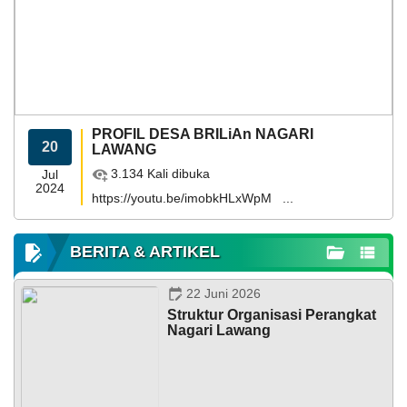
18
Maret
KEHADIRAN
INFORMASI
PRODUK HUKUM
DATA
PUBLIK
PEMBANGUNAN
2026
365
Kali
Pelayanan
Operasional
PROFIL DESA BRILiAn NAGARI
Kantor
20
LAWANG
Lebaran
Idul
3.134 Kali dibuka
Jul
Fitri
2024
https://youtu.be/imobkHLxWpM ...
1447
H
BERITA & ARTIKEL
22 Juni 2026
Struktur Organisasi Perangkat
Nagari Lawang
LAPAK NAGARI
GALERI FOTO
INVENTARIS
DATA STUNTING