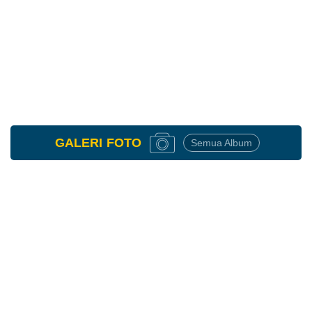
GALERI
FOTO
Semua Album
27
Februari
2026
590
Kali
Evaluasi
Kegiatan
Tahun
2025
dan
Sosialisasi
APBNag