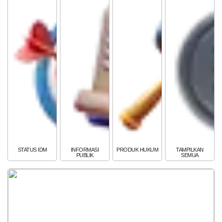
POPULASI
DAFTAR PEMILIH
STATUS IDM
SDGS NAGARI
WILAYAH
STATUS IDM
INFORMASI
PRODUK HUKUM
TAMPILKAN
PUBLIK
SEMUA