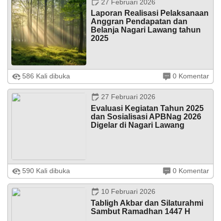
27 Februari 2026
Laporan Realisasi Pelaksanaan
Anggran Pendapatan dan
Belanja Nagari Lawang tahun
2025
586 Kali dibuka
0 Komentar
...
27 Februari 2026
Evaluasi Kegiatan Tahun 2025
dan Sosialisasi APBNag 2026
Digelar di Nagari Lawang
27
Februari
Lawang, Jum’at, 27 Februari 2026 — Pemerintah Nagari
590 Kali dibuka
0 Komentar
2026
Lawang menggelar kegiatan Evaluasi Pelaksanaan
Program dan Kegiatan Tahun Anggaran 2025 sekaligus
Sosialisasi APBNag ...
586
10 Februari 2026
Kali
Tabligh Akbar dan Silaturahmi
Laporan
Sambut Ramadhan 1447 H
Realisasi