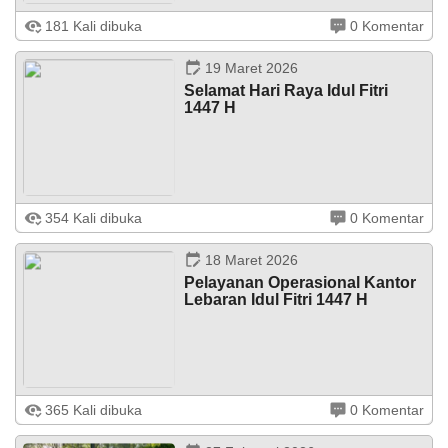
181 Kali dibuka
0 Komentar
Struktur Organisasi ...
19 Maret 2026
Selamat Hari Raya Idul Fitri
1447 H
Pemerintah Nagari Lawang mengucapkan SELAMAT
354 Kali dibuka
0 Komentar
HARI RAYA IDUL FITRI 1447H/2026 Mohon Maaf Lahir
dan Bathin ...
DATA PETA
ARSIP ARTIKEL
18 Maret 2026
Pelayanan Operasional Kantor
Lebaran Idul Fitri 1447 H
Dalam rangka menyambut hari raya idul fitri 1447 H,
365 Kali dibuka
0 Komentar
maka dengan ini Pelayanan Operasional di Kantor
Walinagari Lawang akan tutup sejak 18 Maret sampai 24
Maret 2026, dan akan kembali ...