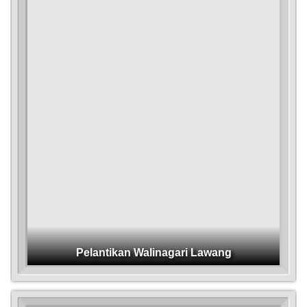
27
Februari
2026
583
Kali
Laporan
Realisasi
Pelaksanaan
Anggran
Pendapatan
dan
Belanja
Nagari
Lawang
tahun
2025
Pelantikan Walinagari Lawang