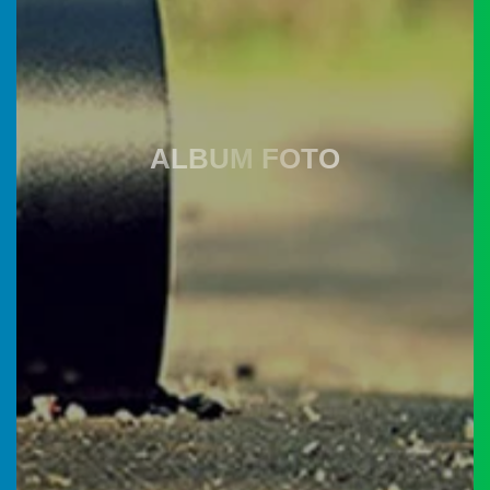
Twitter
Dafris
18 Juni 2024 22:13:58
Semoga makin informatif
dan komunikatif...
ALBUM FOTO
Kabupaten Agam
Kemendesa
YUNAIDI.S
Instagram
PDTT
21 Mei 2024 22:49:34
Manthap kembangkan
dan lanjutkan melalui
siaran tv nagaari...
19
Yunaidi.S
Maret
27 Oktober 2023
2026
14:01:22