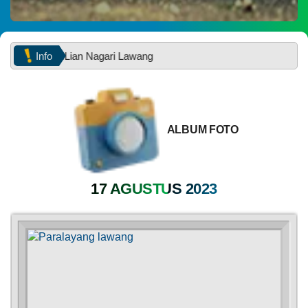
Manthap semoga lekas
352
Kali
selesai ...
Selamat
Hari
Raya
Info
 Desa BRILian Nagari Lawang
Idul
Fitri
1447
H
PEMERINTAH
SOTK
LAYANAN MANDIRI
PENGADUAN
ALBUM FOTO
17 AGUSTUS 2023
POPULASI
DAFTAR PEMILIH
STATUS IDM
SDGS NAGARI
WILAYAH