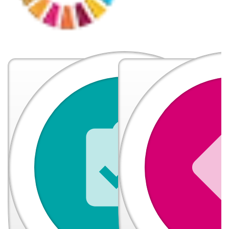
POPULASI
DAFTAR PEMILIH
STATUS IDM
SDGS NAGARI
WILAYAH