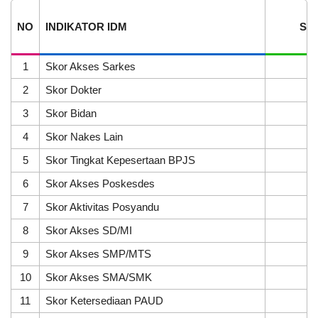
Pendapatan
dan
NO
INDIKATOR IDM
SK
Belanja
Nagari
Lawang
1
Skor Akses Sarkes
5
tahun
2025
2
Skor Dokter
0
3
Skor Bidan
5
4
Skor Nakes Lain
3
5
Skor Tingkat Kepesertaan BPJS
5
6
Skor Akses Poskesdes
1
7
Skor Aktivitas Posyandu
5
8
Skor Akses SD/MI
5
9
Skor Akses SMP/MTS
5
10
Skor Akses SMA/SMK
5
11
Skor Ketersediaan PAUD
5