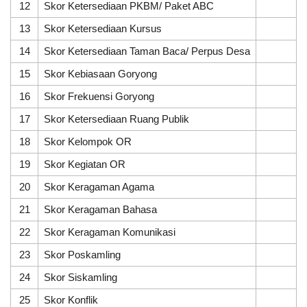
12
Skor Ketersediaan PKBM/ Paket ABC
5
13
Skor Ketersediaan Kursus
5
14
Skor Ketersediaan Taman Baca/ Perpus Desa
5
15
Skor Kebiasaan Goryong
5
16
Skor Frekuensi Goryong
5
17
Skor Ketersediaan Ruang Publik
5
18
Skor Kelompok OR
5
19
Skor Kegiatan OR
5
20
Skor Keragaman Agama
1
21
Skor Keragaman Bahasa
5
22
Skor Keragaman Komunikasi
5
23
Skor Poskamling
5
24
Skor Siskamling
5
25
Skor Konflik
5