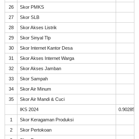
26
Skor PMKS
5
27
Skor SLB
5
27
Februari
28
Skor Akses Listrik
4
2026
29
Skor Sinyal Tlp
5
589
Kali
30
Skor Internet Kantor Desa
5
Evaluasi
Kegiatan
31
Skor Akses Internet Warga
5
Tahun
2025
32
Skor Akses Jamban
5
dan
Sosialisasi
33
Skor Sampah
4
APBNag
2026
34
Skor Air Minum
5
Digelar
35
Skor Air Mandi & Cuci
5
di
Nagari
IKS 2024
0.902857
Lawang
1
Skor Keragaman Produksi
5
2
Skor Pertokoan
5