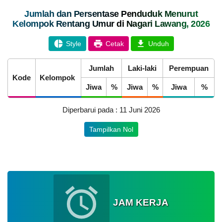
Jumlah dan Persentase Penduduk Menurut
POPULASI
DAFTAR PEMILIH
STATUS IDM
SDGS NAGARI
Kelompok Rentang Umur di Nagari Lawang, 2026
WILAYAH
Style
Cetak
Unduh
Jumlah
Laki-laki
Perempuan
Kode
Kelompok
Jiwa
%
Jiwa
%
Jiwa
%
KEHADIRAN
INFORMASI
PRODUK HUKUM
DATA
PUBLIK
PEMBANGUNAN
Diperbarui pada : 11 Juni 2026
LAPAK NAGARI
GALERI FOTO
INVENTARIS
DATA STUNTING
Tampilkan Nol
DATA PETA
ARSIP ARTIKEL
JAM KERJA